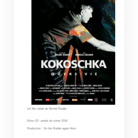
Un film inédit de Michel Rodde
91mn 20’- année de sortie 2018
Production : On the Rodde again films