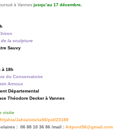
oursuit à Vannes
jusqu’au 17 décembre.
0h
Chiron
 de la sculpture
tre Sauvy
 à 18h
nie du Conservatoire
amin Arnoux
ent Départemental
lace Théodore Decker à Vannes
e visite
r/jahia/Jahia/site/ia56/pid/23189
olaires : 06 88 10 36 86 /mail :
Artpont56@gmail.com