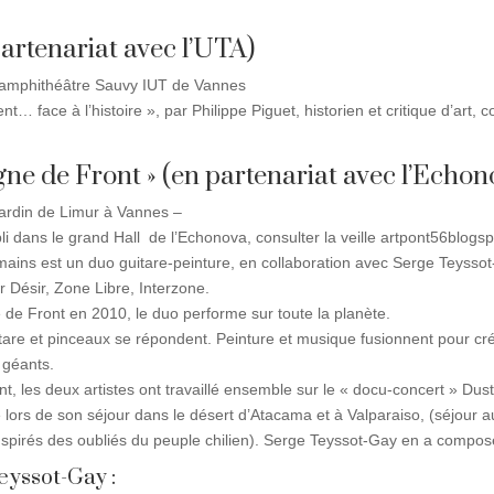
artenariat avec l’UTA)
amphithéâtre Sauvy IUT de Vannes
t… face à l’histoire », par Philippe Piguet, historien et critique d’art,
ne de Front » (en partenariat avec l’Echon
Jardin de Limur à Vannes –
epli dans le grand Hall de l’Echonova, consulter la veille artpont56blog
ains est un duo guitare-peinture, en collaboration avec Serge Teyssot
 Désir, Zone Libre, Interzone.
 de Front en 2010, le duo performe sur toute la planète.
tare et pinceaux se répondent. Peinture et musique fusionnent pour cré
 géants.
nt, les deux artistes ont travaillé ensemble sur le « docu-concert » Du
e lors de son séjour dans le désert d’Atacama et à Valparaiso, (séjour au
spirés des oubliés du peuple chilien). Serge Teyssot-Gay en a compos
eyssot-Gay :