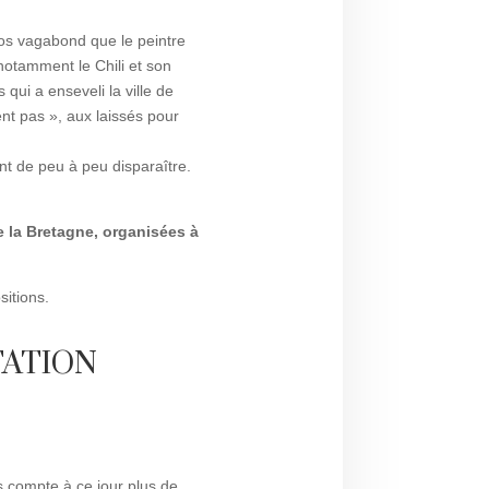
ros vagabond que le peintre
 notamment le Chili et son
qui a enseveli la ville de
t pas », aux laissés pour
ant de peu à peu disparaître.
de la Bretagne, organisées à
sitions.
TATION
s compte à ce jour plus de