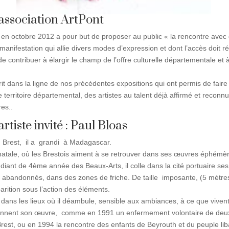
’association ArtPont
e en octobre 2012 a pour but de proposer au public « la rencontre avec
manifestation qui allie divers modes d’expression et dont l’accès doit 
nt de contribuer à élargir le champ de l’offre culturelle départementale e
rit dans la ligne de nos précédentes expositions qui ont permis de fair
e territoire départemental, des artistes au talent déjà affirmé et recon
res..
rtiste invité : Paul Bloas
 Brest, il a grandi à Madagascar.
lle natale, où les Brestois aiment à se retrouver dans ses œuvres éphémèr
diant de 4ème année des Beaux-Arts, il colle dans la cité portuaire se
s abandonnés, dans des zones de friche. De taille imposante, (5 mètre
parition sous l’action des éléments.
n dans les lieux où il déambule, sensible aux ambiances, à ce que vivent l
lonnent son œuvre, comme en 1991 un enfermement volontaire de deux
rest, ou en 1994 la rencontre des enfants de Beyrouth et du peuple li