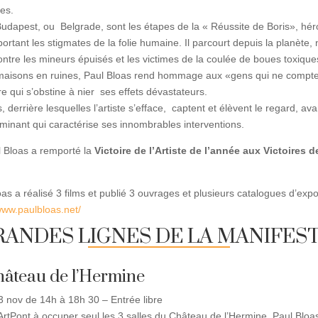
nes.
Budapest, ou Belgrade, sont les étapes de la « Réussite de Boris», hé
portant les stigmates de la folie humaine. Il parcourt depuis la planète,
ntre les mineurs épuisés et les victimes de la coulée de boues toxiques 
 maisons en ruines, Paul Bloas rend hommage aux «gens qui ne compten
e qui s’obstine à nier ses effets dévastateurs.
 derrière lesquelles l’artiste s’efface, captent et élèvent le regard, av
dominant qui caractérise ses innombrables interventions.
 Bloas a remporté la
Victoire de l’Artiste de l’année aux Victoires 
oas a réalisé 3 films et publié 3 ouvrages et plusieurs catalogues d’expo
/www.paulbloas.net/
RANDES LIGNES DE LA MANIFES
hâteau de l’Hermine
 3 nov de 14h à 18h 30 – Entrée libre
 ArtPont à occuper seul les 3 salles du Château de l’Hermine, Paul Bloa