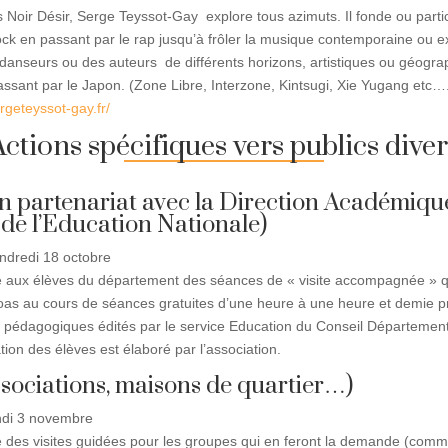
 Noir Désir, Serge Teyssot-Gay explore tous azimuts. Il fonde ou par
rock en passant par le rap jusqu’à frôler la musique contemporaine ou 
danseurs ou des auteurs de différents horizons, artistiques ou géograp
assant par le Japon. (Zone Libre, Interzone, Kintsugi, Xie Yugang etc…
ergeteyssot-gay.fr/
Actions spécifiques vers publics diver
En partenariat avec la Direction Académiqu
e l’Education Nationale)
ndredi 18 octobre
e aux élèves du département des séances de « visite accompagnée » q
Bloas au cours de séances gratuites d’une heure à une heure et demie
rets pédagogiques édités par le service Education du Conseil Départemen
ion des élèves est élaboré par l’association.
ssociations, maisons de quartier…)
ndi 3 novembre
e des visites guidées pour les groupes qui en feront la demande (com