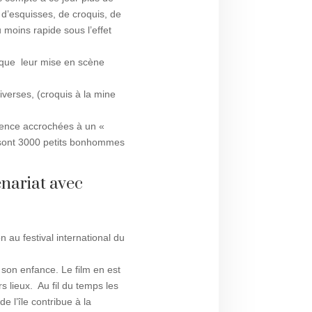
 d’esquisses, de croquis, de
u moins rapide sous l’effet
 que leur mise en scène
iverses, (croquis à la mine
ïence accrochées à un «
Ce sont 3000 petits bonhommes
enariat avec
 au festival international du
 son enfance. Le film en est
s lieux. Au fil du temps les
e l’île contribue à la