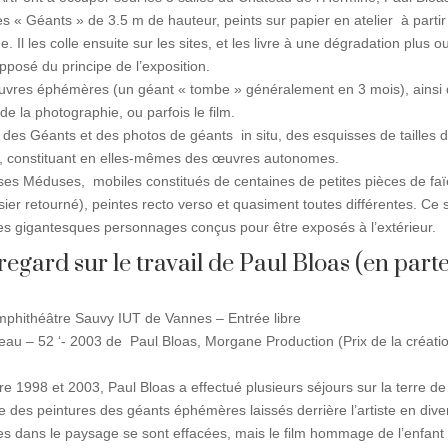
« Géants » de 3.5 m de hauteur, peints sur papier en atelier à partir
. Il les colle ensuite sur les sites, et les livre à une dégradation plus o
opposé du principe de l’exposition.
 œuvres éphémères (un géant « tombe » généralement en 3 mois), ainsi
de la photographie, ou parfois le film.
 des Géants et des photos de géants in situ, des esquisses de tailles d
s), constituant en elles-mêmes des œuvres autonomes.
es Méduses, mobiles constitués de centaines de petites pièces de fa
osier retourné), peintes recto verso et quasiment toutes différentes. 
des gigantesques personnages conçus pour être exposés à l’extérieur.
 regard sur le travail de Paul Bloas (en part
phithéâtre Sauvy IUT de Vannes – Entrée libre
eau – 52 ‘- 2003 de Paul Bloas, Morgane Production (Prix de la création
 1998 et 2003, Paul Bloas a effectué plusieurs séjours sur la terre de
ce des peintures des géants éphémères laissés derrière l’artiste en diver
tes dans le paysage se sont effacées, mais le film hommage de l’enfant d